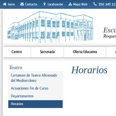
950 349 32
Inicio
Contacto
Localización
Mapa Web
Escu
Roque
Centro
Secretaría
Oferta Educativa
Horarios
Teatro
Certamen de Teatro Aficionado
del Mediterráneo
Actuaciones Fin de Curso
Departamentos
Horarios