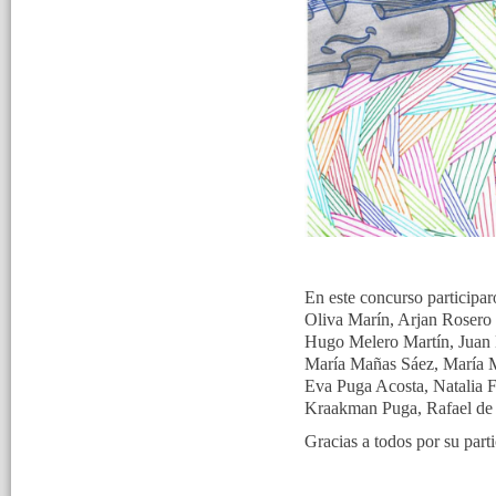
En este concurso participa
Oliva Marín, Arjan Rosero
Hugo Melero Martín, Juan M
María Mañas Sáez, María M
Eva Puga Acosta, Natalia 
Kraakman Puga, Rafael de
Gracias a todos por su part