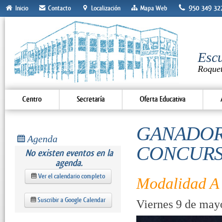
950 349 32
Inicio
Contacto
Localización
Mapa Web
Escu
Roque
Centro
Secretaría
Oferta Educativa
GANADORE
Agenda
CONCURS
No existen eventos en la
agenda.
Ver el calendario completo
Modalidad A
Suscribir a Google Calendar
Viernes 9 de mayo