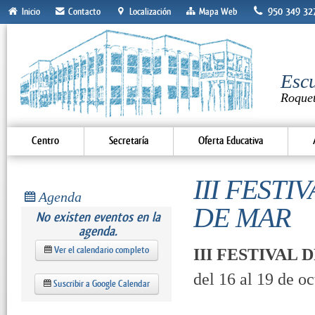
950 349 32
Inicio
Contacto
Localización
Mapa Web
Escu
Roque
Centro
Secretaría
Oferta Educativa
III FESTI
Agenda
DE MAR
No existen eventos en la
agenda.
Ver el calendario completo
III FESTIVAL
del 16 al 19 de o
Suscribir a Google Calendar