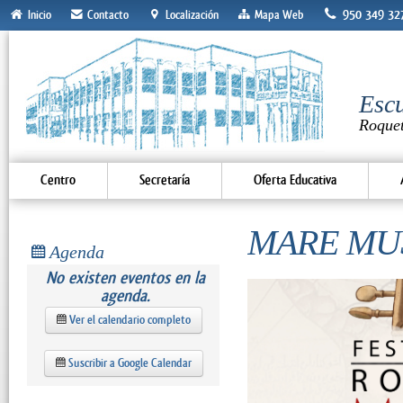
950 349 32
Inicio
Contacto
Localización
Mapa Web
Escu
Roque
Centro
Secretaría
Oferta Educativa
MARE MU
Agenda
No existen eventos en la
agenda.
Ver el calendario completo
Suscribir a Google Calendar