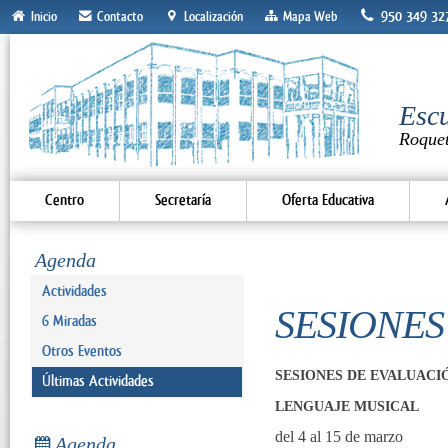
950 349 32
Inicio
Contacto
Localización
Mapa Web
Escu
Roque
Centro
Secretaría
Oferta Educativa
Agenda
Actividades
SESIONES
6 Miradas
Otros Eventos
SESIONES DE EVALUACI
Últimas Actividades
LENGUAJE MUSICAL
del 4 al 15 de marzo
Agenda